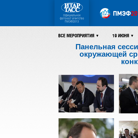
Официальное
фотохост агентство
ПМЭФ2013
ВСЕ МЕРОПРИЯТИЯ
19 ИЮНЯ
▼
▼
Панельная сесси
окружающей ср
конк