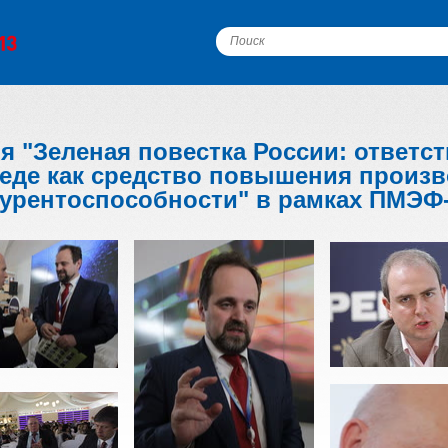
я "Зеленая повестка России: ответс
еде как средство повышения произв
урентоспособности" в рамках ПМЭФ